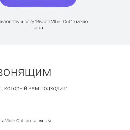
ьзовать кнопку "Вызов Viber Out" в меню
чата
звонящим
т, который вам подходит:
а Viber Out по выгодным