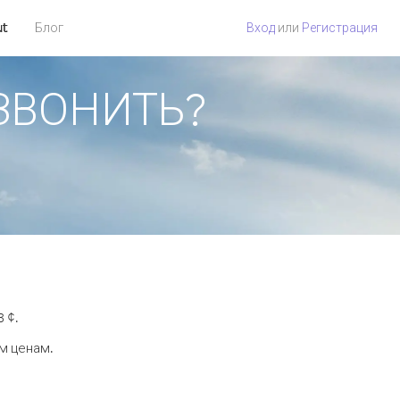
ut
Блог
Вход
или
Регистрация
ОЗВОНИТЬ?
 ¢.
м ценам.