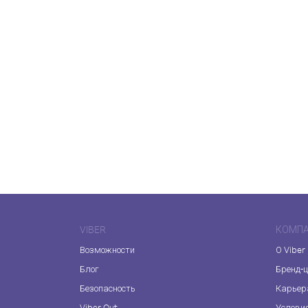
VIBER
КОМП
Возможности
О Viber
Блог
Бренд-
Безопасность
Карьер
Viber Out
Услови