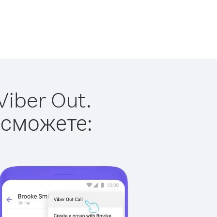
iber Out.
 сможете: