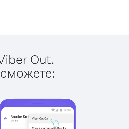
iber Out.
 сможете: