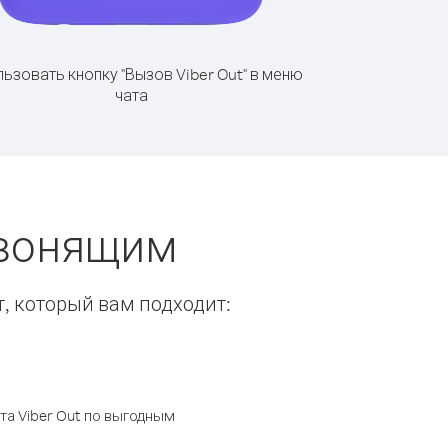
ьзовать кнопку "Вызов Viber Out" в меню
чата
звонящим
т, который вам подходит:
а Viber Out по выгодным