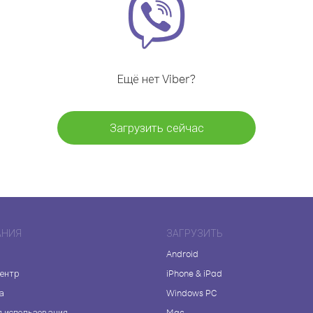
Ещё нет Viber?
Загрузить сейчас
АНИЯ
ЗАГРУЗИТЬ
Android
центр
iPhone & iPad
а
Windows PC
я использования
Mac