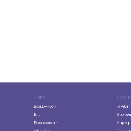
VIBER
КОМП
Возможности
О Viber
Блог
Бренд-
Безопасность
Карьер
Viber Out
Услови