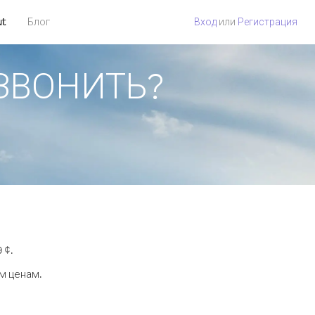
ut
Блог
Вход
или
Регистрация
ОЗВОНИТЬ?
 ¢.
м ценам.