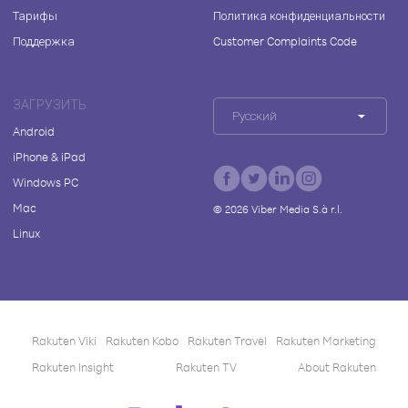
Тарифы
Политика конфиденциальности
Поддержка
Customer Complaints Code
ЗАГРУЗИТЬ
Русский
Android
iPhone & iPad
Windows PC
Mac
©
2026
Viber Media S.à r.l.
Linux
Rakuten Viki
Rakuten Kobo
Rakuten Travel
Rakuten Marketing
Rakuten Insight
Rakuten TV
About Rakuten