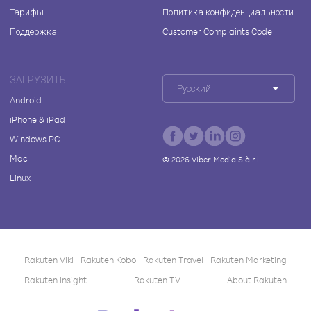
Тарифы
Политика конфиденциальности
Поддержка
Customer Complaints Code
ЗАГРУЗИТЬ
Русский
Android
iPhone & iPad
Windows PC
Mac
©
2026
Viber Media S.à r.l.
Linux
Rakuten Viki
Rakuten Kobo
Rakuten Travel
Rakuten Marketing
Rakuten Insight
Rakuten TV
About Rakuten