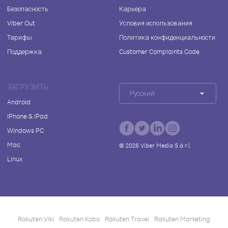
Безопасность
Карьера
Viber Out
Условия использования
Тарифы
Политика конфиденциальности
Поддержка
Customer Complaints Code
ЗАГРУЗИТЬ
Русский
Android
iPhone & iPad
Windows PC
Mac
©
2026
Viber Media S.à r.l.
Linux
Rakuten Viki
Rakuten Kobo
Rakuten Travel
Rakuten Marketing