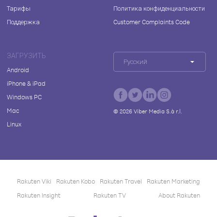
Тарифы
Политика конфиденциальности
Поддержка
Customer Complaints Code
ЗАГРУЗИТЬ
Русский
Android
iPhone & iPad
Windows PC
Mac
©
2026
Viber Media S.à r.l.
Linux
Rakuten Viki
Rakuten Kobo
Rakuten Travel
Rakuten Marketing
Rakuten Insight
Rakuten TV
About Rakuten