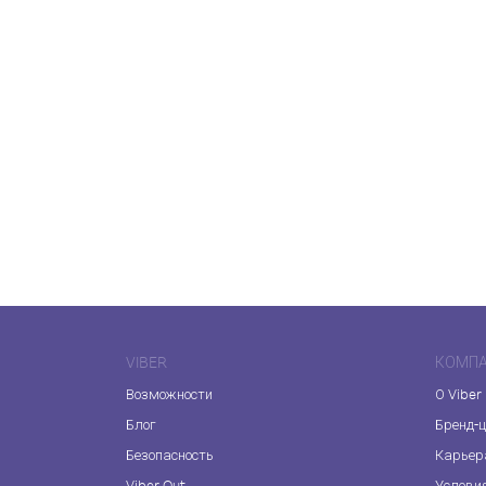
VIBER
КОМП
Возможности
О Viber
Блог
Бренд-
Безопасность
Карьер
Viber Out
Услови