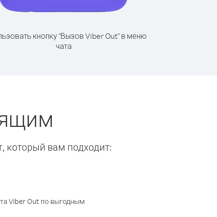
ьзовать кнопку "Вызов Viber Out" в меню
чата
нящим
т, который вам подходит:
а Viber Out по выгодным