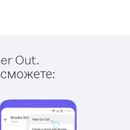
er Out.
 сможете: