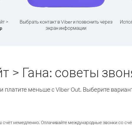
йт >
Выбрать контакт в Viber и позвонить через
Испол
экран информации
р
йт > Гана: советы зво
 платите меньше с Viber Out. Выберите вариан
ш счёт немедленно. Оплачивайте международные звонки со счёт