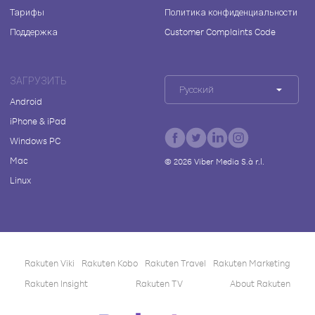
Тарифы
Политика конфиденциальности
Поддержка
Customer Complaints Code
ЗАГРУЗИТЬ
Русский
Android
iPhone & iPad
Windows PC
Mac
©
2026
Viber Media S.à r.l.
Linux
Rakuten Viki
Rakuten Kobo
Rakuten Travel
Rakuten Marketing
Rakuten Insight
Rakuten TV
About Rakuten