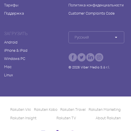
Тарифы
Политика конфиденциальности
Поддержка
Customer Complaints Code
ЗАГРУЗИТЬ
Русский
Android
iPhone & iPad
Windows PC
Mac
©
2026
Viber Media S.à r.l.
Linux
Rakuten Viki
Rakuten Kobo
Rakuten Travel
Rakuten Marketing
Rakuten Insight
Rakuten TV
About Rakuten