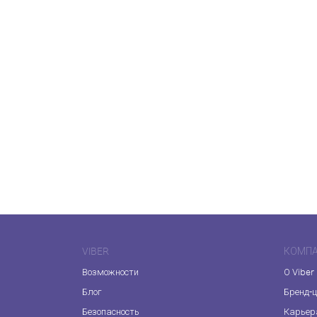
VIBER
КОМП
Возможности
О Viber
Блог
Бренд-
Безопасность
Карьер