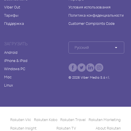
Viber Out
Условия использования
Тарифы
Политика конфиденциальности
Поддержка
Customer Complaints Code
ЗАГРУЗИТЬ
Русский
Android
iPhone & iPad
Windows PC
Mac
©
2026
Viber Media S.à r.l.
Linux
Rakuten Viki
Rakuten Kobo
Rakuten Travel
Rakuten Marketing
Rakuten Insight
Rakuten TV
About Rakuten