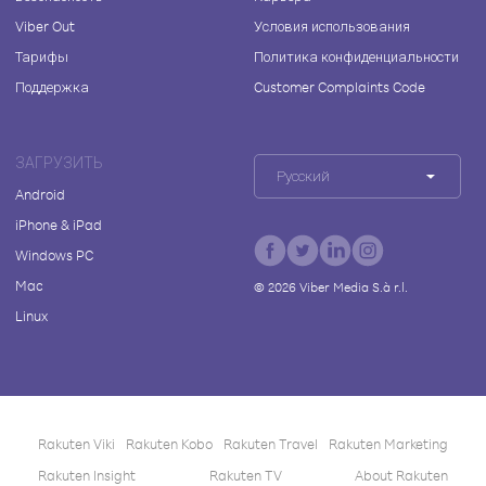
Viber Out
Условия использования
Тарифы
Политика конфиденциальности
Поддержка
Customer Complaints Code
ЗАГРУЗИТЬ
Русский
Android
iPhone & iPad
Windows PC
Mac
©
2026
Viber Media S.à r.l.
Linux
Rakuten Viki
Rakuten Kobo
Rakuten Travel
Rakuten Marketing
Rakuten Insight
Rakuten TV
About Rakuten