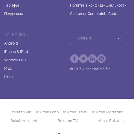
Тарифы
Политика конфиденциальности
Поддержка
Customer Complaints Code
ЗАГРУЗИТЬ
Русский
Android
iPhone & iPad
Windows PC
Mac
©
2026
Viber Media S.à r.l.
Linux
Rakuten Viki
Rakuten Kobo
Rakuten Travel
Rakuten Marketing
Rakuten Insight
Rakuten TV
About Rakuten