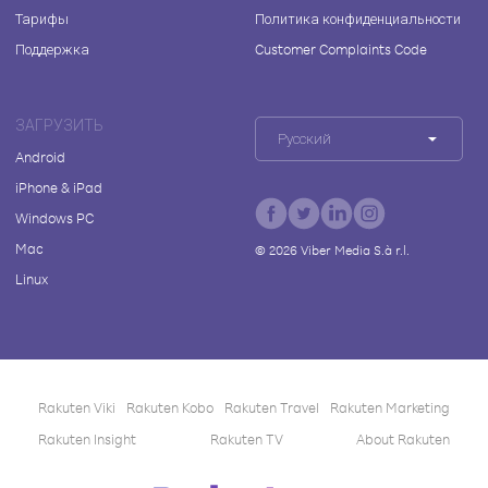
Тарифы
Политика конфиденциальности
Поддержка
Customer Complaints Code
ЗАГРУЗИТЬ
Русский
Android
iPhone & iPad
Windows PC
Mac
©
2026
Viber Media S.à r.l.
Linux
Rakuten Viki
Rakuten Kobo
Rakuten Travel
Rakuten Marketing
Rakuten Insight
Rakuten TV
About Rakuten