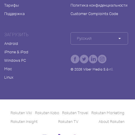
Тарифы
Политика конфиденциальности
Поддержка
Customer Complaints Code
ЗАГРУЗИТЬ
Русский
Android
iPhone & iPad
Windows PC
Mac
©
2026
Viber Media S.à r.l.
Linux
Rakuten Viki
Rakuten Kobo
Rakuten Travel
Rakuten Marketing
Rakuten Insight
Rakuten TV
About Rakuten