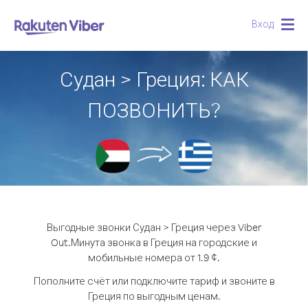
Вход
Togg
navig
Судан > Греция: КАК
ПОЗВОНИТЬ?
Выгодные звонки Судан > Греция через Viber
Out.
Минута звонка в Греция на городские и
мобильные номера от 1.9 ¢.
Пополните счёт или подключите тариф и звоните в
Греция по выгодным ценам.