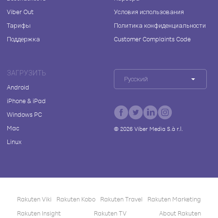
Viber Out
Условия использования
Тарифы
Политика конфиденциальности
Поддержка
Customer Complaints Code
ЗАГРУЗИТЬ
Русский
Android
iPhone & iPad
Windows PC
Mac
©
2026
Viber Media S.à r.l.
Linux
Rakuten Viki
Rakuten Kobo
Rakuten Travel
Rakuten Marketing
Rakuten Insight
Rakuten TV
About Rakuten