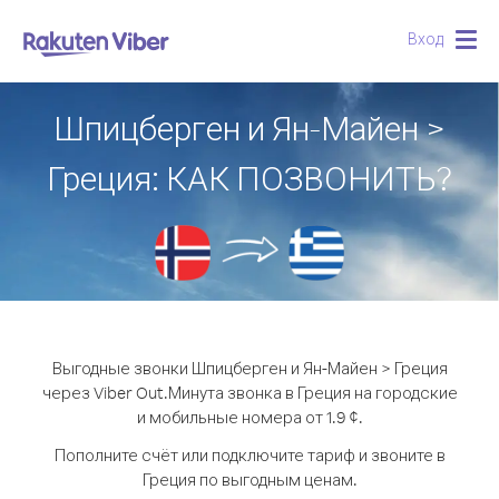
Вход
Togg
navig
Шпицберген и Ян-Майен >
Греция: КАК ПОЗВОНИТЬ?
Выгодные звонки Шпицберген и Ян-Майен > Греция
через Viber Out.
Минута звонка в Греция на городские
и мобильные номера от 1.9 ¢.
Пополните счёт или подключите тариф и звоните в
Греция по выгодным ценам.