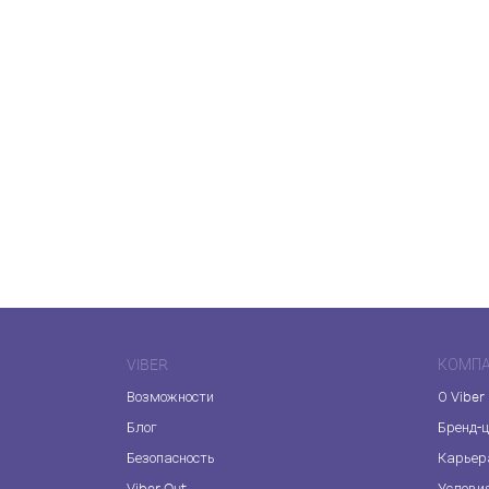
VIBER
КОМП
Возможности
О Viber
Блог
Бренд-
Безопасность
Карьер
Viber Out
Услови