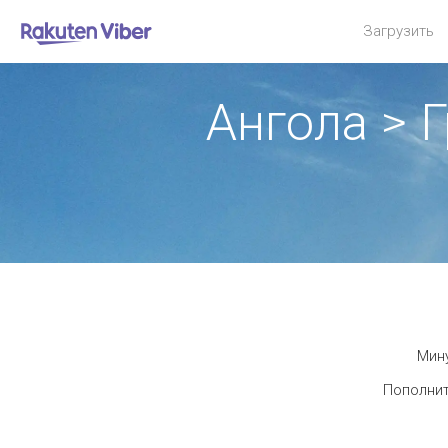
Загрузить
Ангола > 
Мину
Пополнит