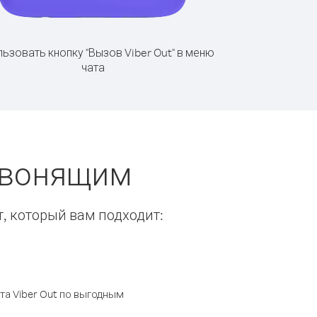
ьзовать кнопку "Вызов Viber Out" в меню
чата
 звонящим
т, который вам подходит:
а Viber Out по выгодным