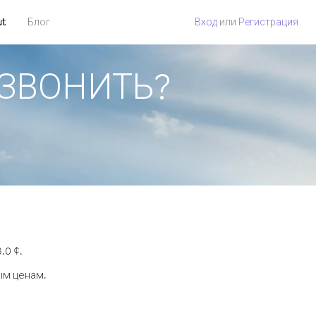
ut
Блог
Вход
или
Регистрация
ПОЗВОНИТЬ?
.0 ¢.
ым ценам.