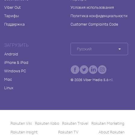
Viber Out
Условия использования
Тарифы
Политика конфиденциальности
Поддержка
Customer Complaints Code
ЗАГРУЗИТЬ
Русский
Android
iPhone & iPad
Windows PC
Mac
©
2026
Viber Media S.à r.l.
Linux
Rakuten Viki
Rakuten Kobo
Rakuten Travel
Rakuten Marketing
Rakuten Insight
Rakuten TV
About Rakuten