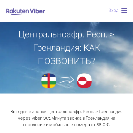
Вход
Togg
navig
Центральноафр. Респ. >
Гренландия: КАК
ПОЗВОНИТЬ?
Выгодные звонки Центральноафр. Респ. > Гренландия
через Viber Out.
Минута звонка в Гренландия на
городские и мобильные номера от 58.0 ¢.