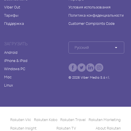
Viber Out
Условия использования
Тарифы
Политика конфиденциальности
Поддержка
Customer Complaints Code
ЗАГРУЗИТЬ
Русский
Android
iPhone & iPad
Windows PC
Mac
©
2026
Viber Media S.à r.l.
Linux
Rakuten Viki
Rakuten Kobo
Rakuten Travel
Rakuten Marketing
Rakuten Insight
Rakuten TV
About Rakuten