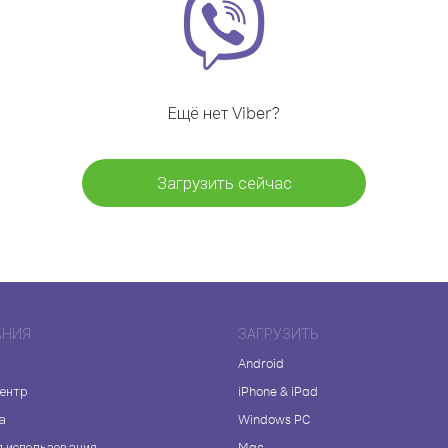
Ещё нет Viber?
Загрузить сейчас
АНИЯ
ЗАГРУЗИТЬ
Android
центр
iPhone & iPad
а
Windows PC
я использования
Mac