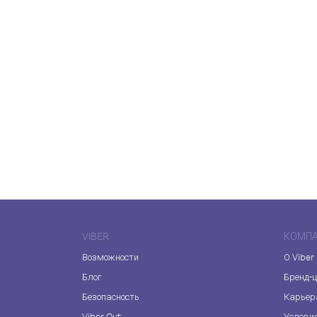
VIBER
КОМП
Возможности
О Viber
Блог
Бренд-
Безопасность
Карьер
Viber Out
Услови