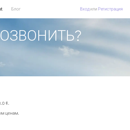
ut
Блог
Вход
или
Регистрация
 ПОЗВОНИТЬ?
.0 ¢.
ым ценам.