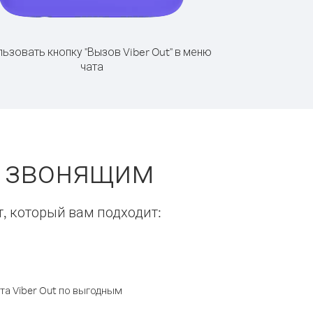
ьзовать кнопку "Вызов Viber Out" в меню
чата
ы звонящим
т, который вам подходит:
а Viber Out по выгодным