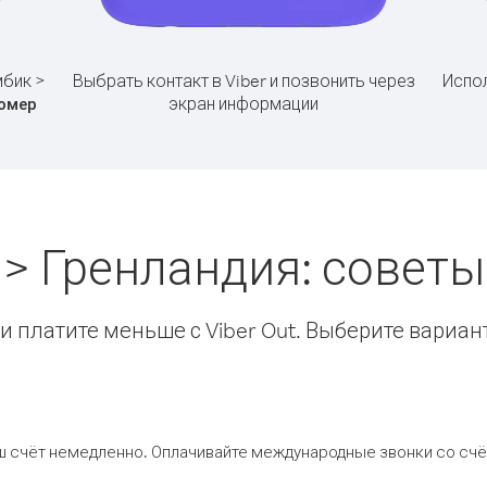
бик >
Выбрать контакт в Viber и позвонить через
Испол
экран информации
омер
> Гренландия: совет
 платите меньше с Viber Out. Выберите вариан
ш счёт немедленно. Оплачивайте международные звонки со счёт