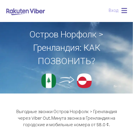
Вход
Togg
navig
Остров Норфолк >
Гренландия: КАК
ПОЗВОНИТЬ?
Выгодные звонки Остров Норфолк > Гренландия
через Viber Out.
Минута звонка в Гренландия на
городские и мобильные номера от 58.0 ¢.