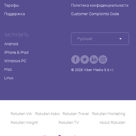
Тарифы
Политика конфиденциальности
Поддержка
Customer Complaints Code
ЗАГРУЗИТЬ
Русский
Android
iPhone & iPad
Windows PC
Mac
©
2026
Viber Media S.à r.l.
Linux
Rakuten Viki
Rakuten Kobo
Rakuten Travel
Rakuten Marketing
Rakuten Insight
Rakuten TV
About Rakuten