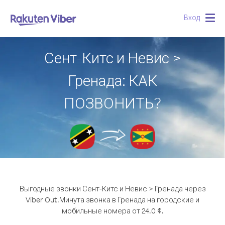
Вход
Togg
navig
Сент-Китс и Невис >
Гренада: КАК
ПОЗВОНИТЬ?
Выгодные звонки Сент-Китс и Невис > Гренада через
Viber Out.
Минута звонка в Гренада на городские и
мобильные номера от 24.0 ¢.