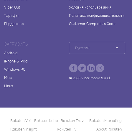
Viber Out
Условия использования
Тарифы
Политика конфиденциальности
Поддержка
Customer Complaints Code
ЗАГРУЗИТЬ
Русский
Android
iPhone & iPad
Windows PC
Mac
©
2026
Viber Media S.à r.l.
Linux
Rakuten Viki
Rakuten Kobo
Rakuten Travel
Rakuten Marketing
Rakuten Insight
Rakuten TV
About Rakuten