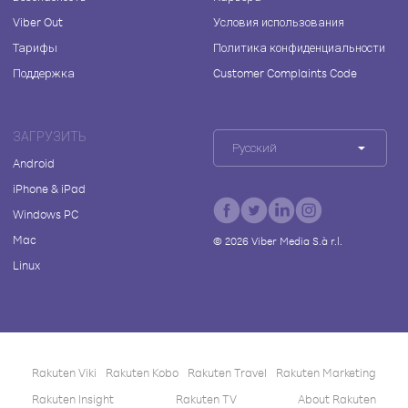
Viber Out
Условия использования
Тарифы
Политика конфиденциальности
Поддержка
Customer Complaints Code
ЗАГРУЗИТЬ
Русский
Android
iPhone & iPad
Windows PC
Mac
©
2026
Viber Media S.à r.l.
Linux
Rakuten Viki
Rakuten Kobo
Rakuten Travel
Rakuten Marketing
Rakuten Insight
Rakuten TV
About Rakuten