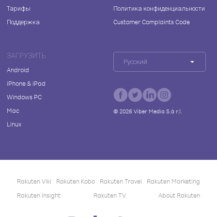
Тарифы
Политика конфиденциальности
Поддержка
Customer Complaints Code
ЗАГРУЗИТЬ
Русский
Android
iPhone & iPad
Windows PC
Mac
©
2026
Viber Media S.à r.l.
Linux
Rakuten Viki
Rakuten Kobo
Rakuten Travel
Rakuten Marketing
Rakuten Insight
Rakuten TV
About Rakuten