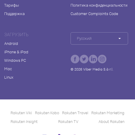
Тарифы
Политика конфиденциальности
Поддержка
Customer Complaints Code
ЗАГРУЗИТЬ
Русский
Android
iPhone & iPad
Windows PC
Mac
©
2026
Viber Media S.à r.l.
Linux
Rakuten Viki
Rakuten Kobo
Rakuten Travel
Rakuten Marketing
Rakuten Insight
Rakuten TV
About Rakuten