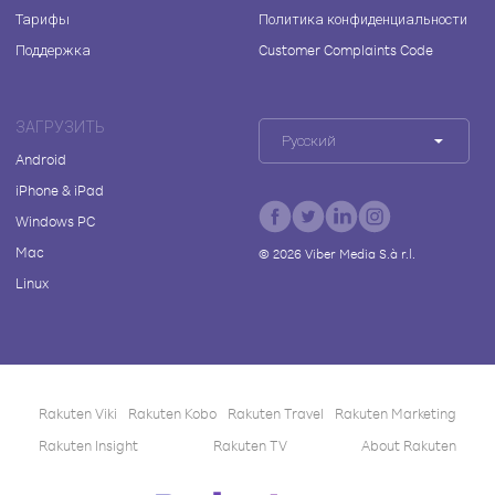
Тарифы
Политика конфиденциальности
Поддержка
Customer Complaints Code
ЗАГРУЗИТЬ
Русский
Android
iPhone & iPad
Windows PC
Mac
©
2026
Viber Media S.à r.l.
Linux
Rakuten Viki
Rakuten Kobo
Rakuten Travel
Rakuten Marketing
Rakuten Insight
Rakuten TV
About Rakuten