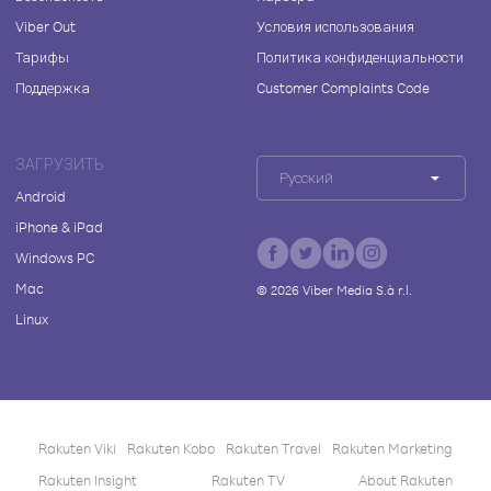
Viber Out
Условия использования
Тарифы
Политика конфиденциальности
Поддержка
Customer Complaints Code
ЗАГРУЗИТЬ
Русский
Android
iPhone & iPad
Windows PC
Mac
©
2026
Viber Media S.à r.l.
Linux
Rakuten Viki
Rakuten Kobo
Rakuten Travel
Rakuten Marketing
Rakuten Insight
Rakuten TV
About Rakuten