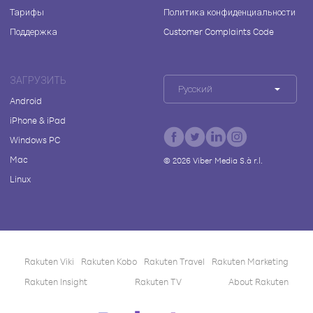
Тарифы
Политика конфиденциальности
Поддержка
Customer Complaints Code
ЗАГРУЗИТЬ
Русский
Android
iPhone & iPad
Windows PC
Mac
©
2026
Viber Media S.à r.l.
Linux
Rakuten Viki
Rakuten Kobo
Rakuten Travel
Rakuten Marketing
Rakuten Insight
Rakuten TV
About Rakuten