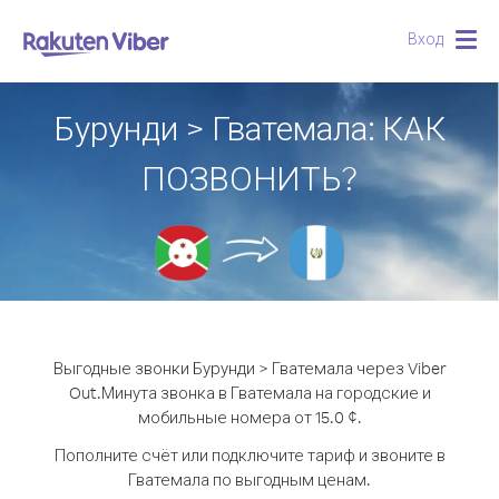
Вход
Togg
navig
Бурунди > Гватемала: КАК
ПОЗВОНИТЬ?
Выгодные звонки Бурунди > Гватемала через Viber
Out.
Минута звонка в Гватемала на городские и
мобильные номера от 15.0 ¢.
Пополните счёт или подключите тариф и звоните в
Гватемала по выгодным ценам.