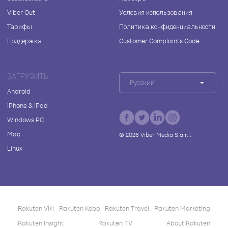
Viber Out
Условия использования
Тарифы
Политика конфиденциальности
Поддержка
Customer Complaints Code
ЗАГРУЗИТЬ
Русский
Android
iPhone & iPad
Windows PC
Mac
©
2026
Viber Media S.à r.l.
Linux
Rakuten Viki
Rakuten Kobo
Rakuten Travel
Rakuten Marketing
Rakuten Insight
Rakuten TV
About Rakuten