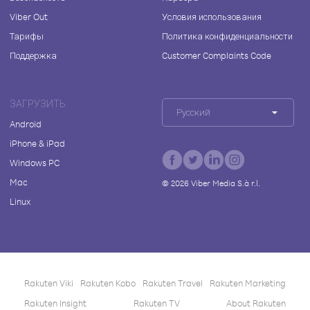
Viber Out
Условия использования
Тарифы
Политика конфиденциальности
Поддержка
Customer Complaints Code
ЗАГРУЗИТЬ
Русский
Android
iPhone & iPad
Windows PC
Mac
©
2026
Viber Media S.à r.l.
Linux
Rakuten Viki
Rakuten Kobo
Rakuten Travel
Rakuten Marketing
Rakuten Insight
Rakuten TV
About Rakuten