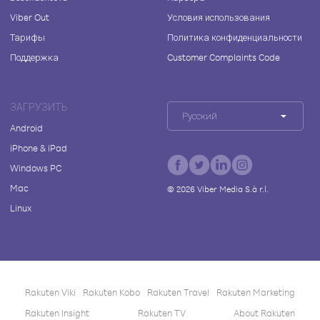
Viber Out
Условия использования
Тарифы
Политика конфиденциальности
Поддержка
Customer Complaints Code
ЗАГРУЗИТЬ
Русский
Android
iPhone & iPad
Windows PC
Mac
©
2026
Viber Media S.à r.l.
Linux
Rakuten Viki
Rakuten Kobo
Rakuten Travel
Rakuten Marketing
Rakuten Insight
Rakuten TV
About Rakuten