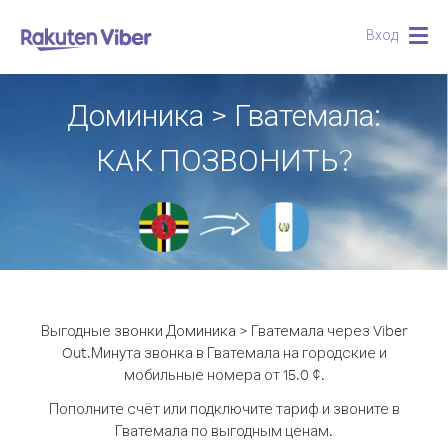
Вход
Togg
navig
Доминика > Гватемала:
КАК ПОЗВОНИТЬ?
Выгодные звонки Доминика > Гватемала через Viber
Out.
Минута звонка в Гватемала на городские и
мобильные номера от 15.0 ¢.
Пополните счёт или подключите тариф и звоните в
Гватемала по выгодным ценам.