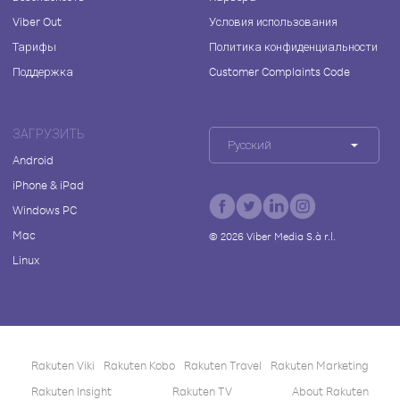
Viber Out
Условия использования
Тарифы
Политика конфиденциальности
Поддержка
Customer Complaints Code
ЗАГРУЗИТЬ
Русский
Android
iPhone & iPad
Windows PC
Mac
©
2026
Viber Media S.à r.l.
Linux
Rakuten Viki
Rakuten Kobo
Rakuten Travel
Rakuten Marketing
Rakuten Insight
Rakuten TV
About Rakuten