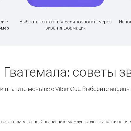
си >
Выбрать контакт в Viber и позвонить через
Испол
экран информации
омер
> Гватемала: советы 
 платите меньше с Viber Out. Выберите вариан
ш счёт немедленно. Оплачивайте международные звонки со счёт