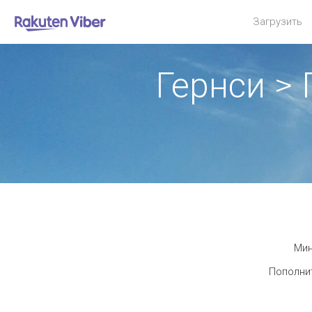
Загрузить
Гернси >
Мин
Пополнит