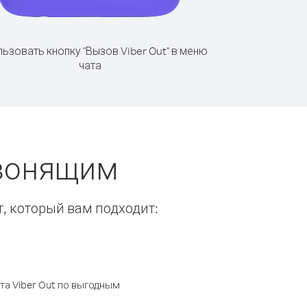
ьзовать кнопку "Вызов Viber Out" в меню
чата
звонящим
т, который вам подходит:
а Viber Out по выгодным