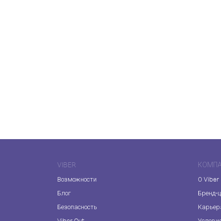
VIBER
КОМП
Возможности
О Viber
Блог
Бренд-
Безопасность
Карьер
Viber Out
Услови