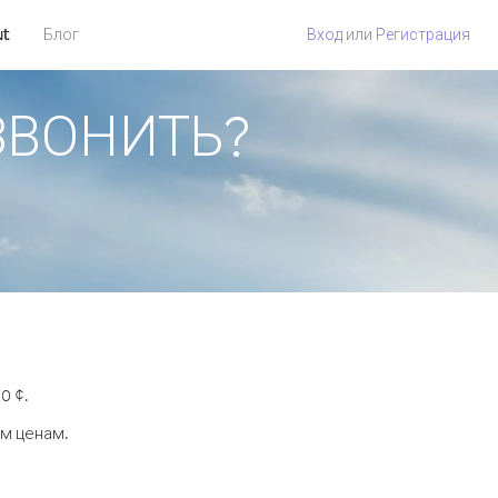
ut
Блог
Вход
или
Регистрация
ОЗВОНИТЬ?
0 ¢.
ым ценам.