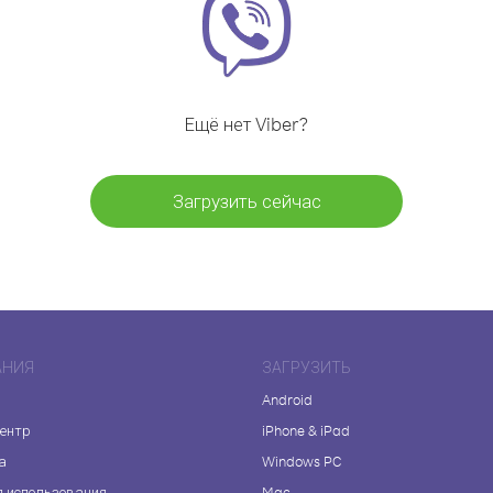
Ещё нет Viber?
Загрузить сейчас
АНИЯ
ЗАГРУЗИТЬ
Android
центр
iPhone & iPad
а
Windows PC
я использования
Mac