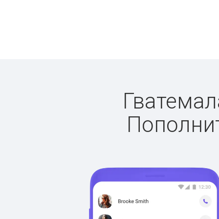
Гватемала
Пополнит