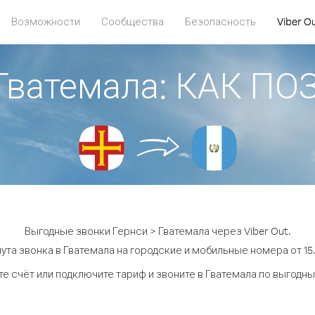
Возможности
Сообщества
Безопасность
Viber O
 Гватемала: КАК П
Выгодные звонки Гернси > Гватемала через Viber Out.
ута звонка в Гватемала на городские и мобильные номера от 15.
е счёт или подключите тариф и звоните в Гватемала по выгодн