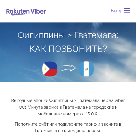
Вход
Togg
navig
Филиппины > Гватемала:
КАК ПОЗВОНИТЬ?
Выгодные звонки Филиппины > Гватемала через Viber
Out.
Минута звонка в Гватемала на городские и
мобильные номера от 15.0 ¢.
Пополните счёт или подключите тариф и звоните в
Гватемала по выгодным ценам.