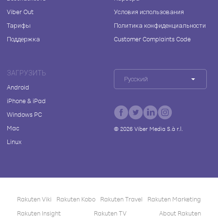
Viber Out
Условия использования
Тарифы
Политика конфиденциальности
Поддержка
Customer Complaints Code
ЗАГРУЗИТЬ
Русский
Android
iPhone & iPad
Windows PC
Mac
©
2026
Viber Media S.à r.l.
Linux
Rakuten Viki
Rakuten Kobo
Rakuten Travel
Rakuten Marketing
Rakuten Insight
Rakuten TV
About Rakuten