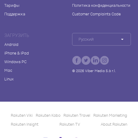
Тарифы
Политика конфиденциальности
Поддержка
Customer Complaints Code
ЗАГРУЗИТЬ
Русский
Android
iPhone & iPad
Windows PC
Mac
©
2026
Viber Media S.à r.l.
Linux
Rakuten Viki
Rakuten Kobo
Rakuten Travel
Rakuten Marketing
Rakuten Insight
Rakuten TV
About Rakuten