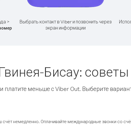
ада >
Выбрать контакт в Viber и позвонить через
Испол
экран информации
номер
 Гвинея-Бисау: совет
 платите меньше с Viber Out. Выберите вариан
ш счёт немедленно. Оплачивайте международные звонки со счёт