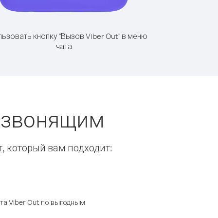
ьзовать кнопку "Вызов Viber Out" в меню
чата
ы звонящим
т, который вам подходит:
а Viber Out по выгодным