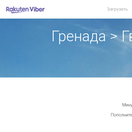
Загрузить
Гренада > 
Мину
Пополните