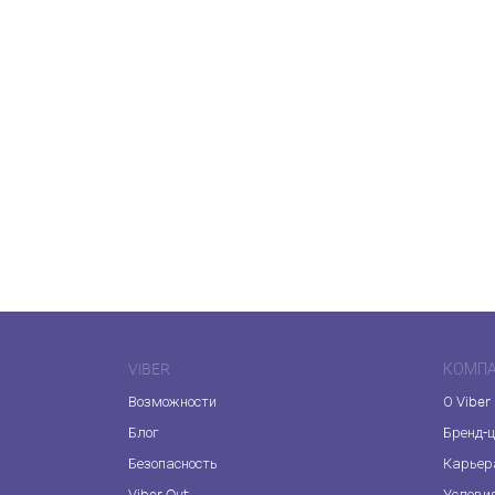
VIBER
КОМП
Возможности
О Viber
Блог
Бренд-
Безопасность
Карьер
Viber Out
Услови