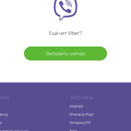
Ещё нет Viber?
Загрузить сейчас
АНИЯ
ЗАГРУЗИТЬ
Android
центр
iPhone & iPad
а
Windows PC
я использования
Mac