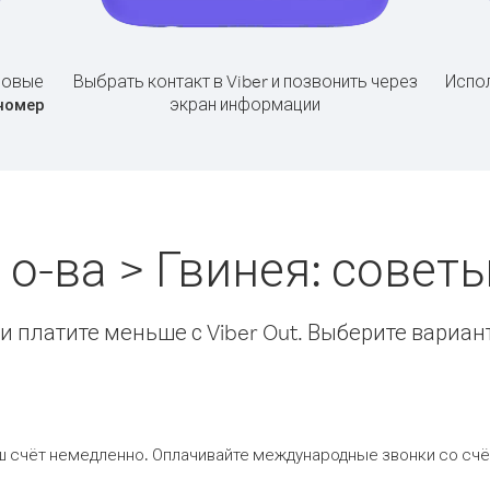
совые
Выбрать контакт в Viber и позвонить через
Испол
экран информации
номер
о-ва > Гвинея: сове
 платите меньше с Viber Out. Выберите вариан
ш счёт немедленно. Оплачивайте международные звонки со счёт