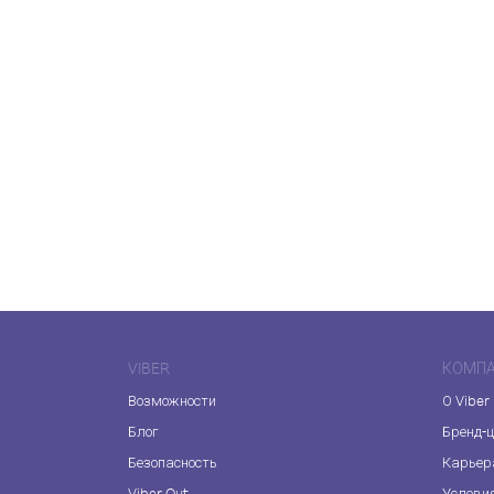
VIBER
КОМП
Возможности
О Viber
Блог
Бренд-
Безопасность
Карьер
Viber Out
Услови