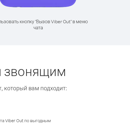
ьзовать кнопку "Вызов Viber Out" в меню
чата
ты звонящим
т, который вам подходит:
а Viber Out по выгодным