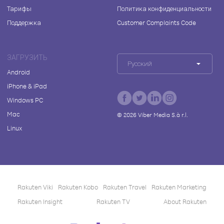
Тарифы
Политика конфиденциальности
Поддержка
Customer Complaints Code
ЗАГРУЗИТЬ
Русский
Android
iPhone & iPad
Windows PC
Mac
©
2026
Viber Media S.à r.l.
Linux
Rakuten Viki
Rakuten Kobo
Rakuten Travel
Rakuten Marketing
Rakuten Insight
Rakuten TV
About Rakuten