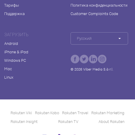
Тарифы
Политика конфиденциальности
Поддержка
Customer Complaints Code
ЗАГРУЗИТЬ
Русский
Android
iPhone & iPad
Windows PC
Mac
©
2026
Viber Media S.à r.l.
Linux
Rakuten Viki
Rakuten Kobo
Rakuten Travel
Rakuten Marketing
Rakuten Insight
Rakuten TV
About Rakuten