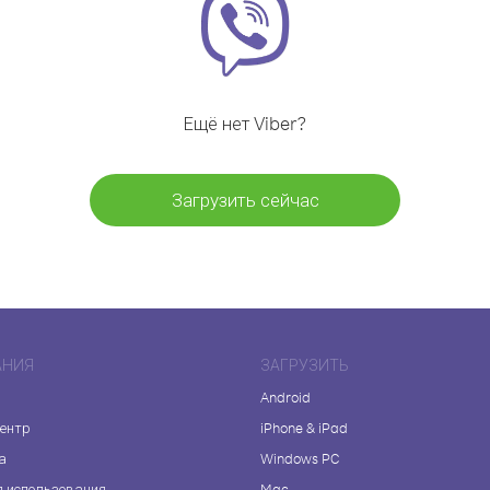
Ещё нет Viber?
Загрузить сейчас
АНИЯ
ЗАГРУЗИТЬ
Android
центр
iPhone & iPad
а
Windows PC
я использования
Mac