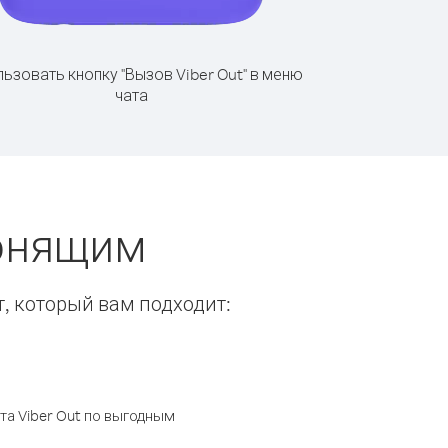
ьзовать кнопку "Вызов Viber Out" в меню
чата
вонящим
т, который вам подходит:
а Viber Out по выгодным