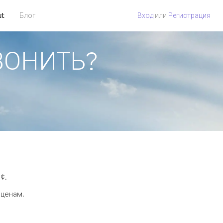
ut
Блог
Вход
или
Регистрация
ЗВОНИТЬ?
¢.
 ценам.