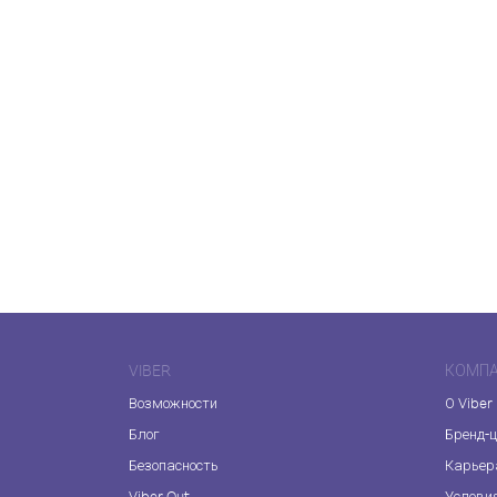
VIBER
КОМП
Возможности
О Viber
Блог
Бренд-
Безопасность
Карьер
Viber Out
Услови