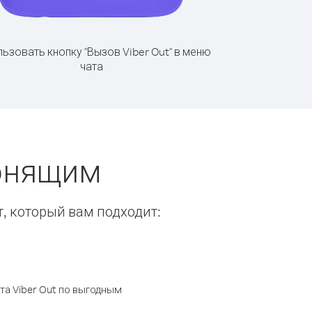
ьзовать кнопку "Вызов Viber Out" в меню
чата
вонящим
т, который вам подходит:
а Viber Out по выгодным