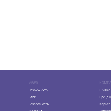
VIBER
КОМП
Возможности
О Viber
Блог
Бренд-
Безопасность
Карьер
Viber Out
Услови