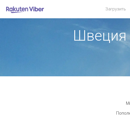
Загрузить
Швеция 
М
Пополн