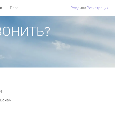
ut
Блог
Вход
или
Регистрация
ЗВОНИТЬ?
¢.
 ценам.