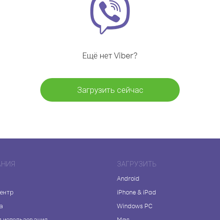
Ещё нет Viber?
Загрузить сейчас
АНИЯ
ЗАГРУЗИТЬ
Android
центр
iPhone & iPad
а
Windows PC
я использования
Mac