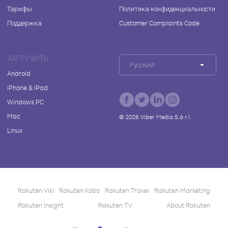
Тарифы
Политика конфиденциальности
Поддержка
Customer Complaints Code
ЗАГРУЗИТЬ
Русский
Android
iPhone & iPad
Windows PC
Mac
©
2026
Viber Media S.à r.l.
Linux
Rakuten Viki
Rakuten Kobo
Rakuten Travel
Rakuten Marketing
Rakuten Insight
Rakuten TV
About Rakuten