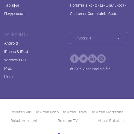
Тарифы
Политика конфиденциальности
Поддержка
Customer Complaints Code
ЗАГРУЗИТЬ
Русский
Android
iPhone & iPad
Windows PC
Mac
©
2026
Viber Media S.à r.l.
Linux
Rakuten Viki
Rakuten Kobo
Rakuten Travel
Rakuten Marketing
Rakuten Insight
Rakuten TV
About Rakuten