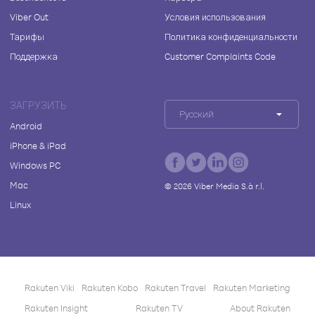
Viber Out
Условия использования
Тарифы
Политика конфиденциальности
Поддержка
Customer Complaints Code
ЗАГРУЗИТЬ
Русский
Android
iPhone & iPad
Windows PC
Mac
©
2026
Viber Media S.à r.l.
Linux
Rakuten Viki
Rakuten Kobo
Rakuten Travel
Rakuten Marketing
Rakuten Insight
Rakuten TV
About Rakuten