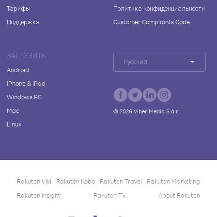
Тарифы
Политика конфиденциальности
Поддержка
Customer Complaints Code
ЗАГРУЗИТЬ
Русский
Android
iPhone & iPad
Windows PC
Mac
©
2026
Viber Media S.à r.l.
Linux
Rakuten Viki
Rakuten Kobo
Rakuten Travel
Rakuten Marketing
Rakuten Insight
Rakuten TV
About Rakuten