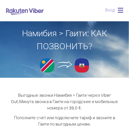
Вход
Togg
navig
Намибия > Гаити: КАК
ПОЗВОНИТЬ?
Выгодные звонки Намибия > Гаити через Viber
Out.
Минута звонка в Гаити на городские и мобильные
номера от 39.0 ¢.
Пополните счёт или подключите тариф и звоните в
Гаити по выгодным ценам.