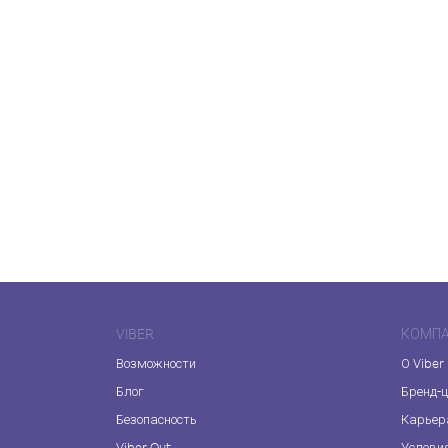
VIBER
КОМП
Возможности
О Viber
Блог
Бренд-
Безопасность
Карьер
Viber Out
Услови