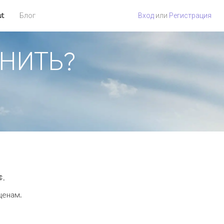
ut
Блог
Вход
или
Регистрация
ОНИТЬ?
¢.
ценам.