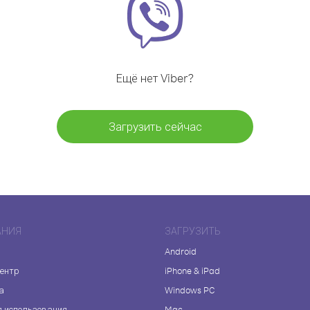
Ещё нет Viber?
Загрузить сейчас
АНИЯ
ЗАГРУЗИТЬ
Android
центр
iPhone & iPad
а
Windows PC
я использования
Mac