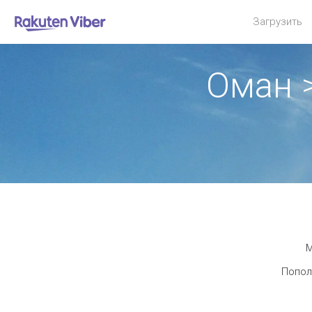
Загрузить
Оман 
М
Попол