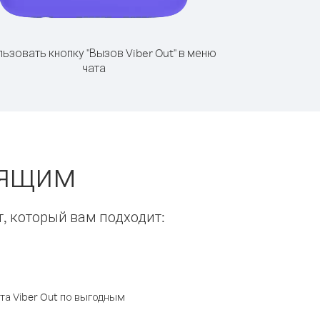
ьзовать кнопку "Вызов Viber Out" в меню
чата
нящим
т, который вам подходит:
а Viber Out по выгодным