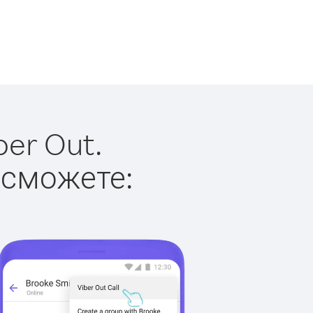
ber Out.
 сможете: