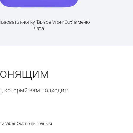
ьзовать кнопку "Вызов Viber Out" в меню
чата
звонящим
т, который вам подходит:
а Viber Out по выгодным