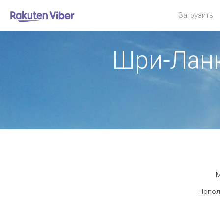
Загрузить
Шри-Ланк
М
Попол