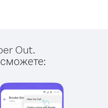
ber Out.
 сможете: