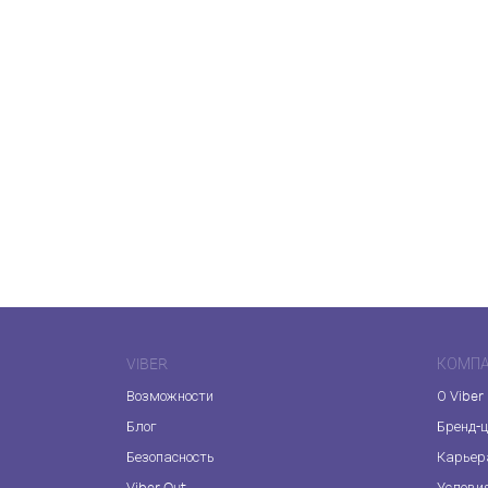
VIBER
КОМП
Возможности
О Viber
Блог
Бренд-
Безопасность
Карьер
Viber Out
Услови