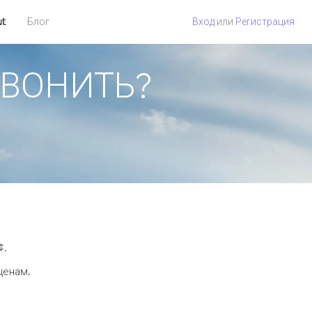
ut
Блог
Вход
или
Регистрация
ОЗВОНИТЬ?
¢.
ценам.