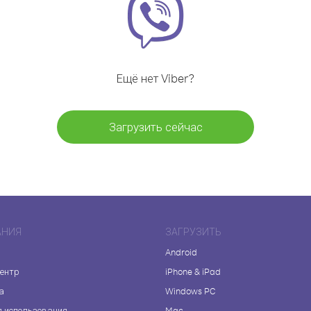
Ещё нет Viber?
Загрузить сейчас
АНИЯ
ЗАГРУЗИТЬ
Android
центр
iPhone & iPad
а
Windows PC
я использования
Mac